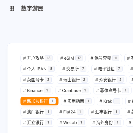
数字游民
数字游民
shift K
关闭快捷键功能
导航
shift A
打开 / 关闭中控台
#
开户攻略
#
eSIM
#
保号套餐
#
18
17
11
shift M
播放 / 暂停音乐
#
个人 IBAN
#
交易所
#
电子钱包
#
8
7
7
shift D
深色 / 浅色显示模式
#
英国号卡
#
瑞士银行
#
众安银行
2
2
2
shift S
站内搜索
#
Binance
#
Coinbase
#
菲律宾号卡
1
1
1
shift R
随机访问
#
新加坡银行
#
实用指南
#
Krak
#
1
1
1
shift H
返回首页
#
澳门银行
#
Fiat24
#
汇丰银行
#
1
1
1
shift F
友链鱼塘
#
汇立银行
#
WeLab
#
海外身份
#
1
1
1
shift L
友链页面