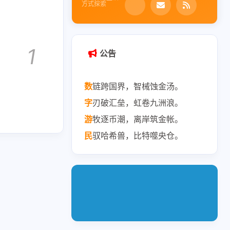
方式探索
1
公告
数
链跨国界，智械蚀金汤。
字
刃破汇垒，虹卷九洲浪。
游
牧逐币潮，离岸筑金帐。
民
驭哈希兽，比特噬央仓。