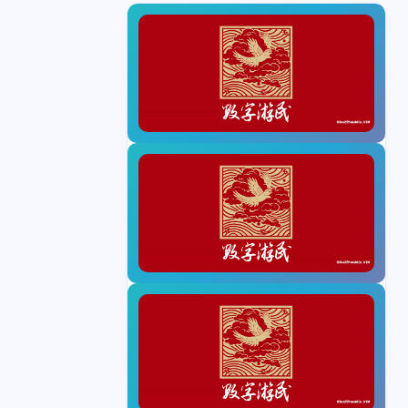
1
1
1
rak
Kraken
Neverless
1
1
8
hahaSIM
iFast
个人 IBAN