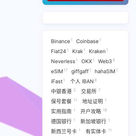
1
1
18
地址证明
实用指南
开户攻略
11
1
有实体卡
汇丰银行
1
2
7
澳门银行
瑞士银行
电子钱包
1
1
Binance
Coinbase
2
1
1
英国号卡
英国银行
菲律宾号卡
1
1
1
Fiat24
Krak
Kraken
1
1
8
9
Neverless
OKX
Web3
香港银行
六月 2026
一月 2026
17
1
1
eSIM
giffgaff
hahaSIM
1
1
篇
篇
1
8
iFast
个人 IBAN
2
7
九月 2025
八月 2025
中银香港
交易所
1
4
篇
篇
11
1
保号套餐
地址证明
1
18
实用指南
开户攻略
1
1
德国银行
新加坡银行
1
11
新西兰号卡
有实体卡