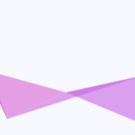
2
7
11
中银香港
交易所
保号套餐
1
1
1
德国银行
新加坡银行
新西兰号卡
1
11
1
汇立银行
注册奖励
泰国号卡
1
4
1
经验分享
美国号卡
美国银行
6
1
2
虚拟 U 卡
长桥证券
香港号卡
八月 2026
七月 2026
2
2
篇
篇
十二月 2025
十月 2025
6
3
篇
篇