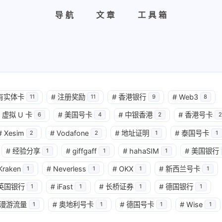
导航
文章
工具箱
有实体卡
#
注册奖励
#
香港银行
#
Web3
11
11
9
8
虚拟 U 卡
#
美国号卡
#
中银香港
#
香港号卡
6
4
2
2
#
Xesim
#
Vodafone
#
地址证明
#
泰国号卡
2
2
1
1
#
经验分享
#
giffgaff
#
hahaSIM
#
美国银行
1
1
1
Kraken
#
Neverless
#
OKX
#
新西兰号卡
1
1
1
1
英国银行
#
iFast
#
长桥证券
#
德国银行
1
1
1
1
漫游流量
#
奥地利号卡
#
德国号卡
#
Wise
1
1
1
1