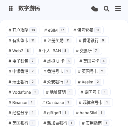
数字游民
数字游民
#
开户攻略
#
eSIM
#
保号套餐
18
17
11
#
有实体卡
#
注册奖励
#
香港银行
11
11
9
导航
#
Web3
#
个人 IBAN
#
交易所
8
8
7
#
电子钱包
#
虚拟 U 卡
#
美国号卡
7
6
4
#
中银香港
#
香港号卡
#
英国号卡
2
2
2
#
瑞士银行
#
众安银行
#
Xesim
2
2
2
#
Vodafone
#
地址证明
#
泰国号卡
2
1
1
#
Binance
#
Coinbase
#
菲律宾号卡
1
1
1
#
经验分享
#
giffgaff
#
hahaSIM
1
1
1
#
美国银行
#
新加坡银行
#
实用指南
1
1
1