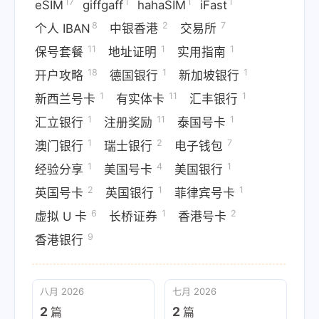
17
1
1
1
eSIM
giffgaff
hahaSIM
iFast
8
2
7
个人 IBAN
中银香港
交易所
11
1
1
保号套餐
地址证明
实用指南
18
1
1
开户攻略
德国银行
新加坡银行
1
11
1
新西兰号卡
有实体卡
汇丰银行
1
11
1
汇立银行
注册奖励
泰国号卡
1
2
7
澳门银行
瑞士银行
电子钱包
1
4
1
经验分享
美国号卡
美国银行
2
1
1
英国号卡
英国银行
菲律宾号卡
6
1
2
虚拟 U 卡
长桥证券
香港号卡
9
香港银行
八月 2026
七月 2026
2
2
篇
篇