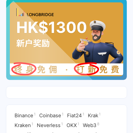
1
1
1
1
Binance
Coinbase
Fiat24
Krak
1
1
1
8
Kraken
Neverless
OKX
Web3