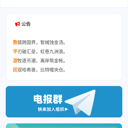
德国银行
2025-12-17
公告
数
链跨国界，智械蚀金汤。
字
刃破汇垒，虹卷九洲浪。
游
牧逐币潮，离岸筑金帐。
民
驭哈希兽，比特噬央仓。