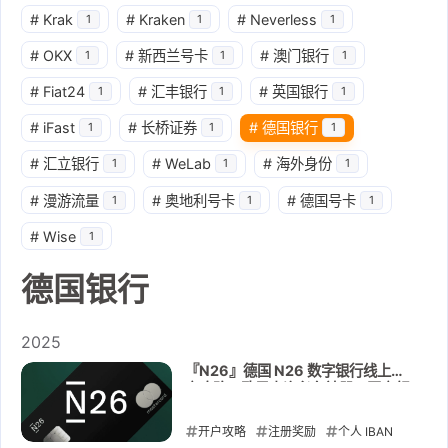
#
Krak
#
Kraken
#
Neverless
1
1
1
#
OKX
#
新西兰号卡
#
澳门银行
1
1
1
#
Fiat24
#
汇丰银行
#
英国银行
1
1
1
#
iFast
#
长桥证券
#
德国银行
1
1
1
#
汇立银行
#
WeLab
#
海外身份
1
1
1
#
漫游流量
#
奥地利号卡
#
德国号卡
1
1
1
#
Wise
1
德国银行
2025
『N26』德国 N26 数字银行线上开
户攻略：欧元走资必备神器，开户领
100 欧元奖励
开户攻略
注册奖励
个人 IBAN