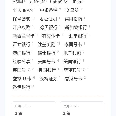
17
1
1
1
eSIM
giffgaff
hahaSIM
iFast
8
2
7
个人 IBAN
中银香港
交易所
11
1
1
保号套餐
地址证明
实用指南
18
1
1
开户攻略
德国银行
新加坡银行
1
11
1
新西兰号卡
有实体卡
汇丰银行
1
11
1
汇立银行
注册奖励
泰国号卡
1
2
7
澳门银行
瑞士银行
电子钱包
1
4
1
经验分享
美国号卡
美国银行
2
1
1
英国号卡
英国银行
菲律宾号卡
6
1
2
虚拟 U 卡
长桥证券
香港号卡
9
香港银行
八月 2026
七月 2026
2
2
篇
篇