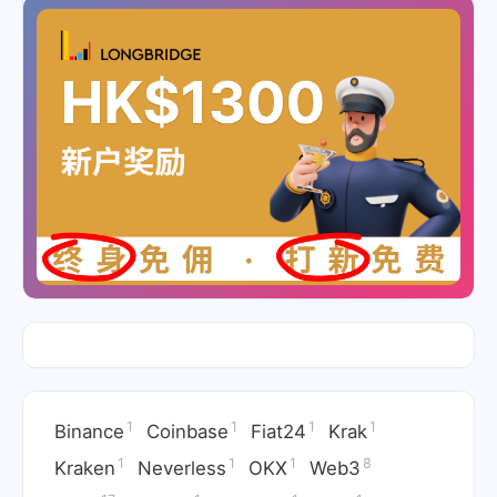
1
1
1
1
Binance
Coinbase
Fiat24
Krak
1
1
1
8
Kraken
Neverless
OKX
Web3