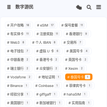
数字游民
数字游民
#
开户攻略
#
eSIM
#
保号套餐
18
17
11
#
有实体卡
#
注册奖励
#
香港银行
11
11
9
导航
#
Web3
#
个人 IBAN
#
交易所
8
8
7
#
电子钱包
#
虚拟 U 卡
#
美国号卡
7
6
4
#
中银香港
#
香港号卡
#
英国号卡
2
2
2
#
瑞士银行
#
众安银行
#
Xesim
2
2
2
#
Vodafone
#
地址证明
#
泰国号卡
2
1
1
#
Binance
#
Coinbase
#
菲律宾号卡
1
1
1
#
经验分享
#
giffgaff
#
hahaSIM
1
1
1
#
美国银行
#
新加坡银行
#
实用指南
1
1
1