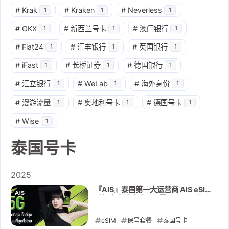
#
Krak
#
Kraken
#
Neverless
1
1
1
#
OKX
#
新西兰号卡
#
澳门银行
1
1
1
#
Fiat24
#
汇丰银行
#
英国银行
1
1
1
#
iFast
#
长桥证券
#
德国银行
1
1
1
#
汇立银行
#
WeLab
#
海外身份
1
1
1
#
漫游流量
#
奥地利号卡
#
德国号卡
1
1
1
#
Wise
1
泰国号卡
2025
『AIS』泰国第一大运营商 AIS eSIM
手机卡申请攻略：仅需 3.6USD 保号
三年，可注册全功能 Line
eSIM
保号套餐
泰国号卡