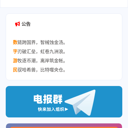
2025-10-15
公告
数
链跨国界，智械蚀金汤。
字
刃破汇垒，虹卷九洲浪。
游
牧逐币潮，离岸筑金帐。
民
驭哈希兽，比特噬央仓。