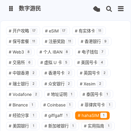
数字游民
数字游民
#
开户攻略
#
eSIM
#
有实体卡
17
17
11
#
保号套餐
#
注册奖励
#
香港银行
11
11
9
导航
#
Web3
#
个人 IBAN
#
电子钱包
8
8
7
#
交易所
#
虚拟 U 卡
#
美国号卡
6
5
4
#
中银香港
#
香港号卡
#
英国号卡
2
2
2
#
瑞士银行
#
众安银行
#
Xesim
2
2
2
#
Vodafone
#
地址证明
#
泰国号卡
2
1
1
#
Binance
#
Coinbase
#
菲律宾号卡
1
1
1
#
经验分享
#
giffgaff
#
hahaSIM
1
1
1
#
美国银行
#
新加坡银行
#
实用指南
1
1
1