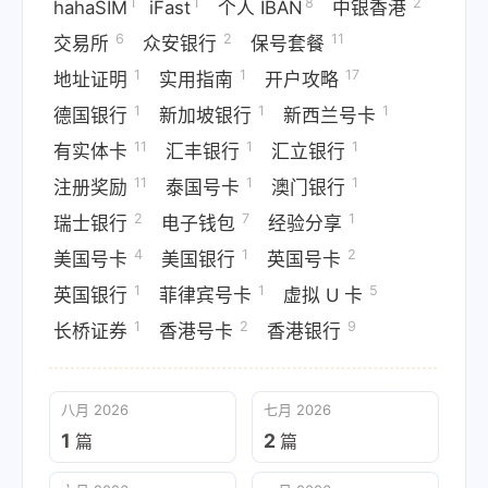
1
1
8
2
hahaSIM
iFast
个人 IBAN
中银香港
6
2
11
交易所
众安银行
保号套餐
1
1
17
地址证明
实用指南
开户攻略
1
1
1
德国银行
新加坡银行
新西兰号卡
11
1
1
有实体卡
汇丰银行
汇立银行
11
1
1
注册奖励
泰国号卡
澳门银行
2
7
1
瑞士银行
电子钱包
经验分享
4
1
2
美国号卡
美国银行
英国号卡
1
1
5
英国银行
菲律宾号卡
虚拟 U 卡
1
2
9
长桥证券
香港号卡
香港银行
八月 2026
七月 2026
1
2
篇
篇