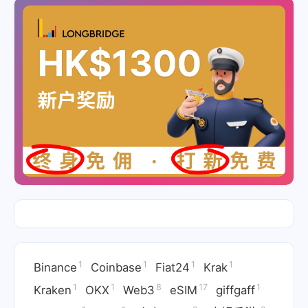
1
1
1
1
Binance
Coinbase
Fiat24
Krak
1
1
8
17
1
Kraken
OKX
Web3
eSIM
giffgaff