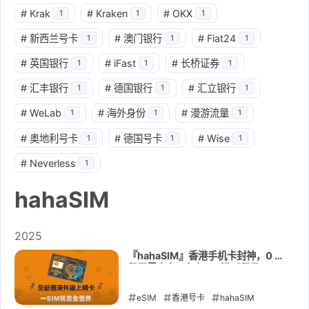
#
Krak
#
Kraken
#
OKX
1
1
1
#
新西兰号卡
#
澳门银行
#
Fiat24
1
1
1
#
英国银行
#
iFast
#
长桥证券
1
1
1
#
汇丰银行
#
德国银行
#
汇立银行
1
1
1
#
WeLab
#
海外身份
#
漫游流量
1
1
1
#
奥地利号卡
#
德国号卡
#
Wise
1
1
1
#
Neverless
1
hahaSIM
2025
『hahaSIM』香港手机卡封神，0 月
租无需实名，每年 10 港币保号
eSIM
香港号卡
hahaSIM