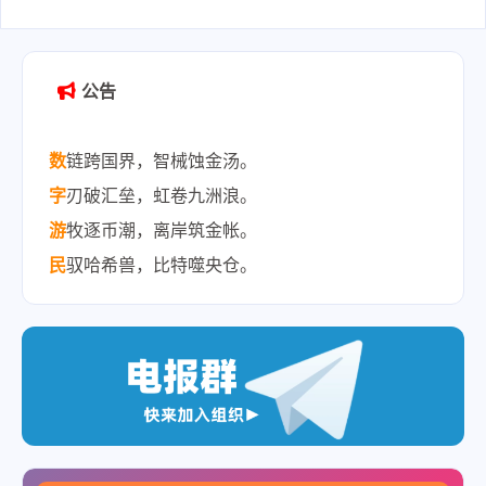
2025-05-07
公告
数
链跨国界，智械蚀金汤。
字
刃破汇垒，虹卷九洲浪。
游
牧逐币潮，离岸筑金帐。
民
驭哈希兽，比特噬央仓。