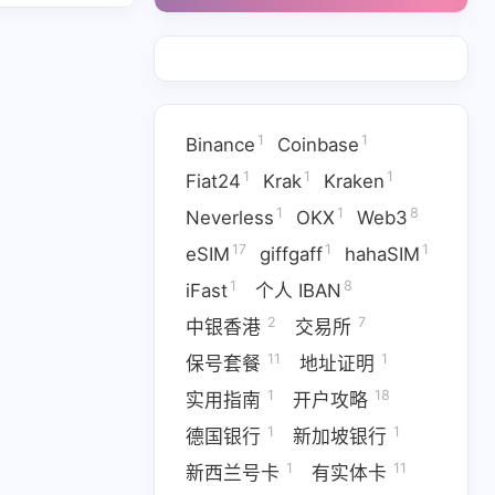
11
1
有实体卡
汇丰银行
1
2
7
澳门银行
瑞士银行
电子钱包
2
1
1
英国号卡
英国银行
菲律宾号卡
1
1
Binance
Coinbase
9
香港银行
1
1
1
Fiat24
Krak
Kraken
1
1
8
Neverless
OKX
Web3
六月 2026
一月 2026
17
1
1
eSIM
giffgaff
hahaSIM
1
1
篇
篇
1
8
iFast
个人 IBAN
九月 2025
八月 2025
2
7
中银香港
交易所
1
4
篇
篇
11
1
保号套餐
地址证明
1
18
实用指南
开户攻略
1
1
德国银行
新加坡银行
1
11
新西兰号卡
有实体卡