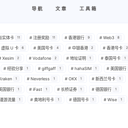
导航
文章
工具箱
有实体卡
#
注册奖励
#
香港银行
#
Web3
11
11
9
8
虚拟 U 卡
#
美国号卡
#
中银香港
#
香港号卡
6
4
2
2
#
Xesim
#
Vodafone
#
地址证明
#
泰国号卡
2
2
1
1
#
经验分享
#
giffgaff
#
hahaSIM
#
美国银行
1
1
1
Kraken
#
Neverless
#
OKX
#
新西兰号卡
1
1
1
1
英国银行
#
iFast
#
长桥证券
#
德国银行
1
1
1
1
漫游流量
#
奥地利号卡
#
德国号卡
#
Wise
1
1
1
1