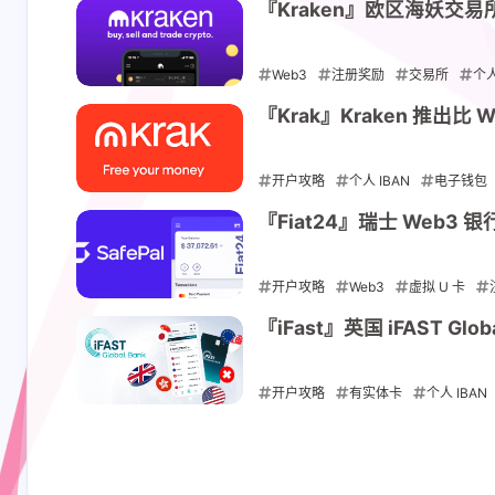
2025-08-08
『Kraken』欧区海妖交
Web3
注册奖励
交易所
个人
2025-07-21
『Krak』Kraken 推出
开户攻略
个人 IBAN
电子钱包
2025-07-04
『Fiat24』瑞士 Web3 
互动
最新评论
开户攻略
Web3
虚拟 U 卡
2025-06-07
『iFast』英国 iFAST 
luck
esimk
实名之后 就收不到短
esim 流量
开户攻略
有实体卡
个人 IBAN
信，登录 app 官方的
餐，中国可
验证码都收不到， 频
访问 esimka
2025-05-25
8 天前
13 天前
繁无信号