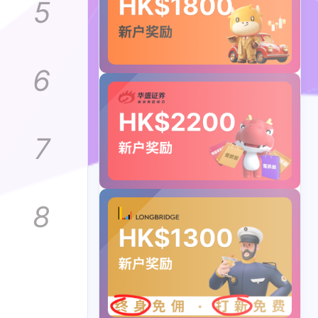
5
6
7
8
1
1
1
rak
Kraken
Neverless
1
1
8
hahaSIM
iFast
个人 IBAN
1
1
18
地址证明
实用指南
开户攻略