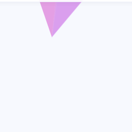
1
1
1
德国银行
新加坡银行
新西兰号卡
1
11
1
汇立银行
注册奖励
泰国号卡
1
4
1
经验分享
美国号卡
美国银行
6
1
2
虚拟 U 卡
长桥证券
香港号卡
八月 2026
七月 2026
2
2
篇
篇
十二月 2025
十月 2025
6
3
篇
篇