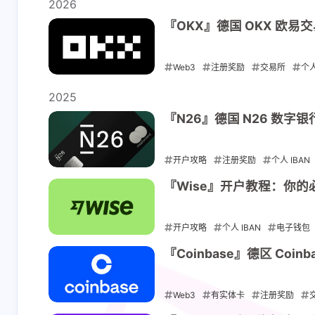
2026
shift P
关于本站
『OKX』德国 OKX 欧易
shift I
原版 / 本站右键菜单
Web3
注册奖励
交易所
个人
2026-01-14
2025
『N26』德国 N26 数
开户攻略
注册奖励
个人 IBAN
2025-12-17
『Wise』开户教程：你
开户攻略
个人 IBAN
电子钱包
2025-12-03
『Coinbase』德区 Co
Web3
有实体卡
注册奖励