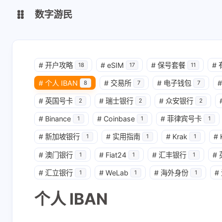
数字游民
数字游民
#
开户攻略
#
eSIM
#
保号套餐
#
18
17
11
shift K
关闭快捷键功能
#
个人 IBAN
#
交易所
#
电子钱包
#
导航
8
7
7
shift A
打开 / 关闭中控台
#
英国号卡
#
瑞士银行
#
众安银行
2
2
2
shift M
播放 / 暂停音乐
#
Binance
#
Coinbase
#
菲律宾号卡
1
1
1
shift D
深色 / 浅色显示模式
#
新加坡银行
#
实用指南
#
Krak
#
1
1
1
shift S
站内搜索
#
澳门银行
#
Fiat24
#
汇丰银行
#
1
1
1
shift R
随机访问
#
汇立银行
#
WeLab
#
海外身份
#
1
1
1
shift H
返回首页
个人 IBAN
shift F
友链鱼塘
shift L
友链页面