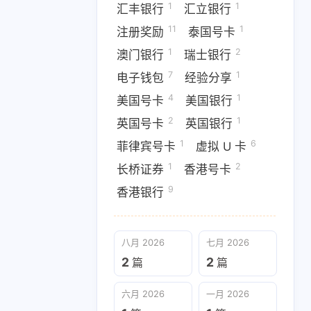
1
1
汇丰银行
汇立银行
11
1
注册奖励
泰国号卡
1
2
澳门银行
瑞士银行
7
1
电子钱包
经验分享
4
1
美国号卡
美国银行
2
1
英国号卡
英国银行
1
6
菲律宾号卡
虚拟 U 卡
1
2
长桥证券
香港号卡
9
香港银行
八月 2026
七月 2026
2
2
篇
篇
六月 2026
一月 2026