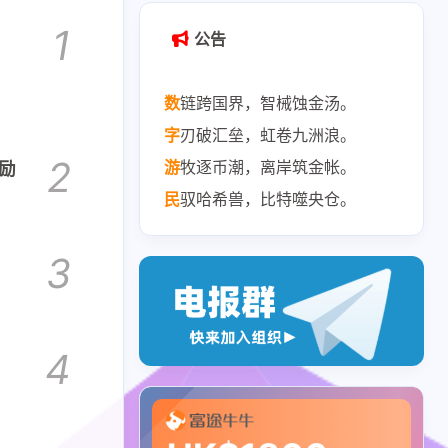
1
公告
数
链跨国界，智械蚀金汤。
字
刃破汇垒，虹卷九洲浪。
2
游
牧逐币潮，离岸筑金帐。
奖励
民
驭哈希兽，比特噬央仓。
3
4