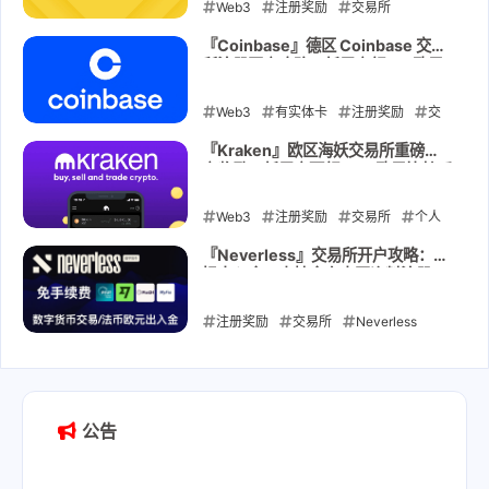
Web3
注册奖励
交易所
Binance
『Coinbase』德区 Coinbase 交易
所注册开户攻略：新用户领 30 欧元
2025-08-13
奖励
Web3
有实体卡
注册奖励
交
易所
个人 IBAN
Coinbase
『Kraken』欧区海妖交易所重磅开
户奖励：新用户可领 100 欧元比特币
2025-08-08
Web3
注册奖励
交易所
个人
IBAN
Kraken
『Neverless』交易所开户攻略：无
损出入金，支持全套中国资料注册
2025-07-21
注册奖励
交易所
Neverless
2025-06-10
公告