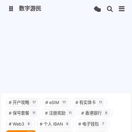
数字游民
数字游民
导航
#
开户攻略
#
eSIM
#
有实体卡
17
17
11
#
保号套餐
#
注册奖励
#
香港银行
11
11
9
#
Web3
#
个人 IBAN
#
电子钱包
8
8
7