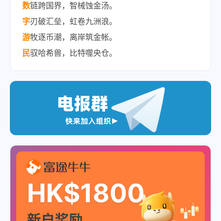
数
链跨国界，智械蚀金汤。
字
刃破汇垒，虹卷九洲浪。
游
牧逐币潮，离岸筑金帐。
民
驭哈希兽，比特噬央仓。