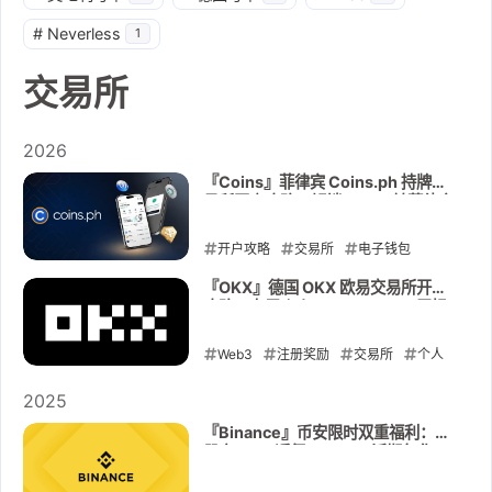
#
Neverless
1
交易所
2026
『Coins』菲律宾 Coins.ph 持牌交
易所开户攻略：解锁 USDT 转菲律宾
法币出入金，配合 Maya 丝滑资金流
转
开户攻略
交易所
电子钱包
2026-08-04
『OKX』德国 OKX 欧易交易所开户
攻略：专属个人 IBAN ，SEPA 无损
出入金
Web3
注册奖励
交易所
个人
IBAN
OKX
2025
2026-01-14
『Binance』币安限时双重福利：注
册享 20% 返佣 + USDC 活期年化
12% 保本收益指南