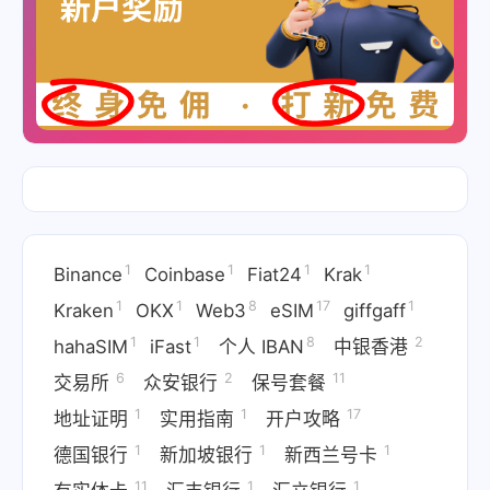
1
1
1
1
Binance
Coinbase
Fiat24
Krak
1
1
8
17
1
Kraken
OKX
Web3
eSIM
giffgaff
1
1
8
2
hahaSIM
iFast
个人 IBAN
中银香港
6
2
11
交易所
众安银行
保号套餐
1
1
17
地址证明
实用指南
开户攻略
1
1
1
德国银行
新加坡银行
新西兰号卡
11
1
1