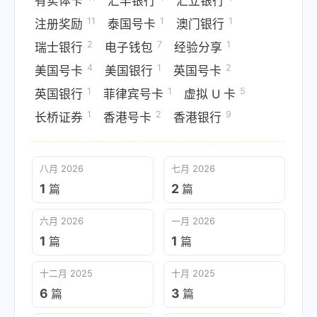
有实体卡
汇丰银行
汇立银行
11
1
1
注册奖励
泰国号卡
澳门银行
2
7
1
瑞士银行
电子钱包
经验分享
4
1
2
美国号卡
美国银行
英国号卡
1
1
5
英国银行
菲律宾号卡
虚拟 U 卡
1
2
9
长桥证券
香港号卡
香港银行
八月 2026
七月 2026
1
2
篇
篇
六月 2026
一月 2026
1
1
篇
篇
十二月 2025
十月 2025
6
3
篇
篇