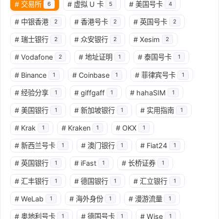
#
交易所
#
虚拟 U 卡
#
美国号卡
6
5
4
#
中银香港
#
香港号卡
#
英国号卡
2
2
2
#
瑞士银行
#
众安银行
#
Xesim
2
2
2
#
Vodafone
#
地址证明
#
泰国号卡
2
1
1
#
Binance
#
Coinbase
#
菲律宾号卡
1
1
1
#
经验分享
#
giffgaff
#
hahaSIM
1
1
1
#
美国银行
#
新加坡银行
#
实用指南
1
1
1
#
Krak
#
Kraken
#
OKX
1
1
1
#
新西兰号卡
#
澳门银行
#
Fiat24
1
1
1
#
英国银行
#
iFast
#
长桥证券
1
1
1
#
汇丰银行
#
德国银行
#
汇立银行
1
1
1
#
WeLab
#
海外身份
#
漫游流量
1
1
1
#
奥地利号卡
#
德国号卡
#
Wise
1
1
1